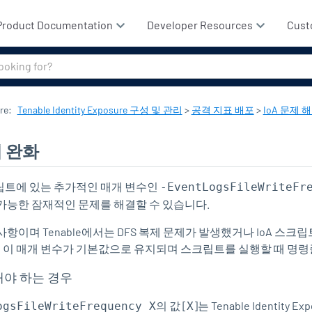
기본 콘텐츠로 건너뛰기
Product Documentation
Developer Resources
Cust
re
:
Tenable Identity Exposure 구성 및 관리
>
공격 지표 배포
>
IoA 문제 
제 완화
립트에 있는 추가적인 매개 변수인
-EventLogsFileWriteFr
 가능한 잠재적인 문제를 해결할 수 있습니다.
사항이며 Tenable에서는 DFS 복제 문제가 발생했거나 IoA 
이 매개 변수가 기본값으로 유지되며 스크립트를 실행할 때 명령
해야 하는 경우
의 값 [
]는
Tenable Identity Ex
ogsFileWriteFrequency X
X